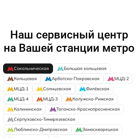
Наш сервисный центр
на Вашей станции метро
Сокольническая
Большая кольцевая
Кольцевая
Арбатско-Покровская
МЦД-2
МЦД-1
Солнцевская
Филёвская
МЦД-4
МЦД-3
Калужско-Рижская
Калининская
Таганско-Краснопресненская
Серпуховско-Тимирязевская
Люблинско-Дмитровская
Замоскворецкая