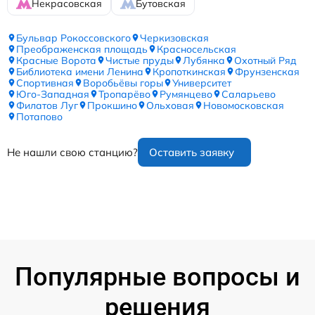
Некрасовская
Бутовская
Бульвар Рокоссовского
Черкизовская
Преображенская площадь
Красносельская
Красные Ворота
Чистые пруды
Лубянка
Охотный Ряд
Библиотека имени Ленина
Кропоткинская
Фрунзенская
Спортивная
Воробьёвы горы
Университет
Юго-Западная
Тропарёво
Румянцево
Саларьево
Филатов Луг
Прокшино
Ольховая
Новомосковская
Потапово
Не нашли свою станцию?
Оставить заявку
Популярные вопросы и
решения