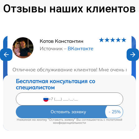
Отзывы наших клиентов
Котов Константин
Нужна консультация?
Источник –
ВКонтакте
Закажите бесплатную консультацию
Отличное обслуживание клиентов! Мне очень понра
Бесплатная консультация со
специалистом
Оставить заявку
Нажимая на кнопку "Оставить заявку" Вы соглашаетесь c
политикой
конфиденциальности