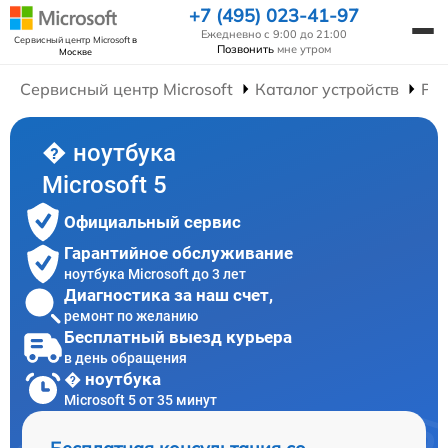
+7 (495) 023-41-97
Ежедневно с 9:00 до 21:00
Сервисный центр Microsoft
в
Позвонить
мне утром
Москве
Сервисный центр Microsoft
Каталог устройств
Рем
� ноутбука
Microsoft 5
Официальный сервис
Гарантийное обслуживание
ноутбука Microsoft до 3 лет
Диагностика за наш счет,
ремонт по желанию
Бесплатный выезд курьера
в день обращения
� ноутбука
Microsoft 5 от 35 минут