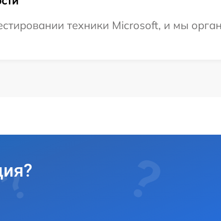
сти
тировании техники Microsoft, и мы орга
ция?