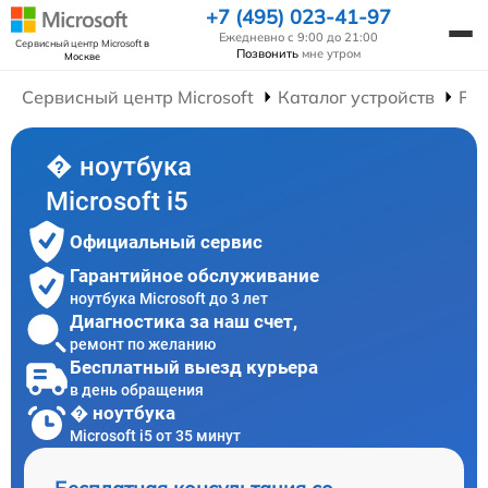
+7 (495) 023-41-97
Ежедневно с 9:00 до 21:00
Сервисный центр Microsoft
в
Позвонить
мне утром
Москве
Сервисный центр Microsoft
Каталог устройств
Рем
� ноутбука
Microsoft i5
Официальный сервис
Гарантийное обслуживание
ноутбука Microsoft до 3 лет
Диагностика за наш счет,
ремонт по желанию
Бесплатный выезд курьера
в день обращения
� ноутбука
Microsoft i5 от 35 минут