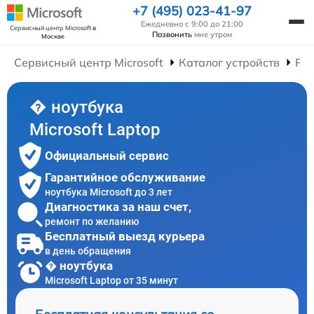
+7 (495) 023-41-97
Ежедневно с 9:00 до 21:00
Сервисный центр Microsoft
в
Позвонить
мне утром
Москве
Сервисный центр Microsoft
Каталог устройств
Рем
� ноутбука
Microsoft Laptop
Официальный сервис
Гарантийное обслуживание
ноутбука Microsoft до 3 лет
Диагностика за наш счет,
ремонт по желанию
Бесплатный выезд курьера
в день обращения
� ноутбука
Microsoft Laptop от 35 минут