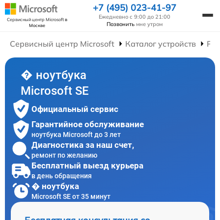
+7 (495) 023-41-97
Ежедневно с 9:00 до 21:00
Сервисный центр Microsoft
в
Позвонить
мне утром
Москве
Сервисный центр Microsoft
Каталог устройств
Рем
� ноутбука
Microsoft SE
Официальный сервис
Гарантийное обслуживание
ноутбука Microsoft до 3 лет
Диагностика за наш счет,
ремонт по желанию
Бесплатный выезд курьера
в день обращения
� ноутбука
Microsoft SE от 35 минут