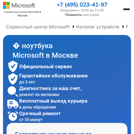
+7 (495) 023-41-97
Ежедневно с 9:00 до 21:00
Сервисный центр Microsoft
в
Позвонить
мне утром
Москве
Сервисный центр Microsoft
Каталог устройств
Рем
� ноутбука
Microsoft в Москве
Официальный сервис
Гарантийное обслуживание
до 3 лет
Диагностика за наш счет,
ремонт по желанию
Бесплатный выезд курьера
в день обращения
Срочный ремонт
от 35 минут