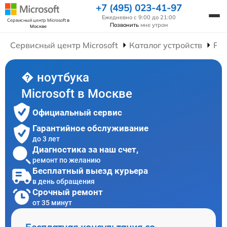
+7 (495) 023-41-97
Ежедневно с 9:00 до 21:00
Сервисный центр Microsoft
в
Позвонить
мне утром
Москве
Сервисный центр Microsoft
Каталог устройств
Рем
� ноутбука
Microsoft в Москве
Официальный сервис
Гарантийное обслуживание
до 3 лет
Диагностика за наш счет,
ремонт по желанию
Бесплатный выезд курьера
в день обращения
Срочный ремонт
от 35 минут