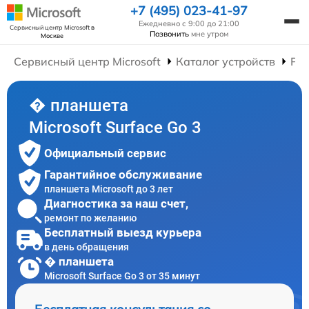
+7 (495) 023-41-97
Ежедневно с 9:00 до 21:00
Сервисный центр Microsoft
в
Позвонить
мне утром
Москве
Сервисный центр Microsoft
Каталог устройств
Ре
� планшета
Microsoft Surface Go 3
Официальный сервис
Гарантийное обслуживание
планшета Microsoft до 3 лет
Диагностика за наш счет,
ремонт по желанию
Бесплатный выезд курьера
в день обращения
� планшета
Microsoft Surface Go 3 от 35 минут