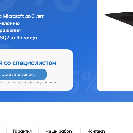
 Microsoft до 3 лет
 желанию
бращения
MSQ2 от 35 минут
я со специалистом
Оставить заявку
есь c
политикой конфиденциальности
Гарантия
Наши работы
Контакты