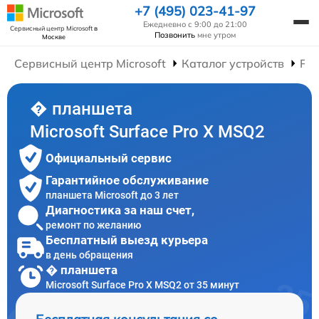
+7 (495) 023-41-97
Ежедневно с 9:00 до 21:00
Сервисный центр Microsoft
в
Позвонить
мне утром
Москве
Сервисный центр Microsoft
Каталог устройств
Ре
� планшета
Microsoft Surface Pro X MSQ2
Официальный сервис
Гарантийное обслуживание
планшета Microsoft до 3 лет
Диагностика за наш счет,
ремонт по желанию
Бесплатный выезд курьера
в день обращения
� планшета
Microsoft Surface Pro X MSQ2 от 35 минут