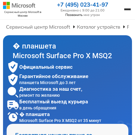
+7 (495) 023-41-97
Ежедневно с 9:00 до 21:00
Сервисный центр Microsoft
в
Позвонить
мне утром
Москве
Сервисный центр Microsoft
Каталог устройств
Ре
� планшета
Microsoft Surface Pro X MSQ2
Официальный сервис
Гарантийное обслуживание
планшета Microsoft до 3 лет
Диагностика за наш счет,
ремонт по желанию
Бесплатный выезд курьера
в день обращения
� планшета
Microsoft Surface Pro X MSQ2 от 35 минут