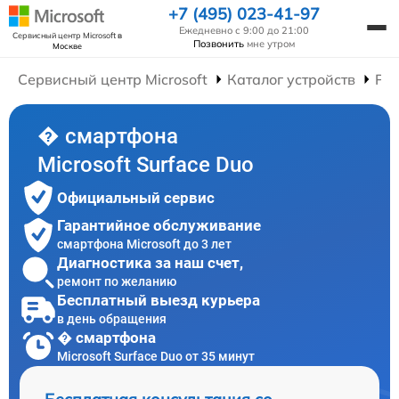
+7 (495) 023-41-97
Ежедневно с 9:00 до 21:00
Сервисный центр Microsoft
в
Позвонить
мне утром
Москве
Сервисный центр Microsoft
Каталог устройств
Ре
� смартфона
Microsoft Surface Duo
Официальный сервис
Гарантийное обслуживание
смартфона Microsoft до 3 лет
Диагностика за наш счет,
ремонт по желанию
Бесплатный выезд курьера
в день обращения
� смартфона
Microsoft Surface Duo от 35 минут