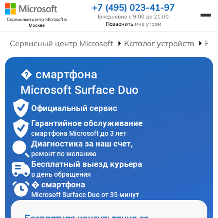
+7 (495) 023-41-97
Ежедневно с 9:00 до 21:00
Сервисный центр Microsoft
в
Позвонить
мне утром
Москве
Сервисный центр Microsoft
Каталог устройств
Ре
� смартфона
Microsoft Surface Duo
Официальный сервис
Гарантийное обслуживание
смартфона Microsoft до 3 лет
Диагностика за наш счет,
ремонт по желанию
Бесплатный выезд курьера
в день обращения
� смартфона
Microsoft Surface Duo от 35 минут