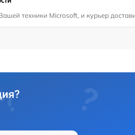
сти
ашей техники Microsoft, и курьер достави
ция?