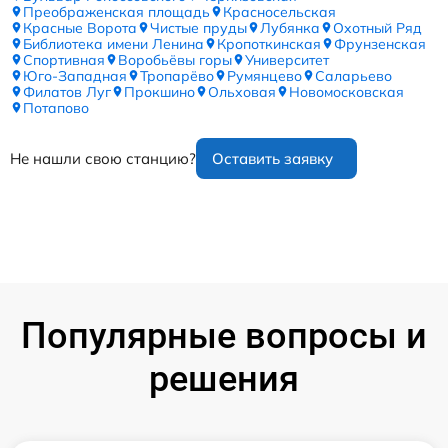
Преображенская площадь
Красносельская
Красные Ворота
Чистые пруды
Лубянка
Охотный Ряд
Библиотека имени Ленина
Кропоткинская
Фрунзенская
Спортивная
Воробьёвы горы
Университет
Юго-Западная
Тропарёво
Румянцево
Саларьево
Филатов Луг
Прокшино
Ольховая
Новомосковская
Потапово
Не нашли свою станцию?
Оставить заявку
Популярные вопросы и
решения