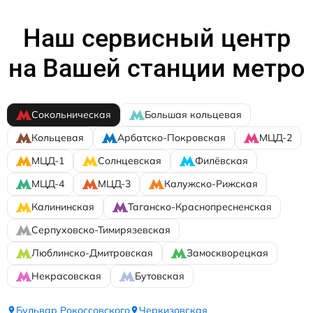
Наш сервисный центр
на Вашей станции метро
Сокольническая
Большая кольцевая
Кольцевая
Арбатско-Покровская
МЦД-2
МЦД-1
Солнцевская
Филёвская
МЦД-4
МЦД-3
Калужско-Рижская
Калининская
Таганско-Краснопресненская
Серпуховско-Тимирязевская
Люблинско-Дмитровская
Замоскворецкая
Некрасовская
Бутовская
Бульвар Рокоссовского
Черкизовская