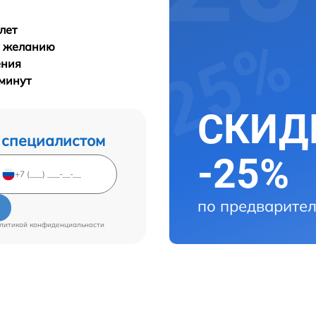
лет
у желанию
ения
 минут
СКИДК
 специалистом
-25%
по предварител
литикой конфиденциальности