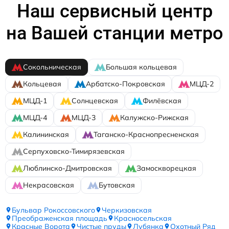
Наш сервисный центр
на Вашей станции метро
Сокольническая
Большая кольцевая
Кольцевая
Арбатско-Покровская
МЦД-2
МЦД-1
Солнцевская
Филёвская
МЦД-4
МЦД-3
Калужско-Рижская
Калининская
Таганско-Краснопресненская
Серпуховско-Тимирязевская
Люблинско-Дмитровская
Замоскворецкая
Некрасовская
Бутовская
Бульвар Рокоссовского
Черкизовская
Преображенская площадь
Красносельская
Красные Ворота
Чистые пруды
Лубянка
Охотный Ряд