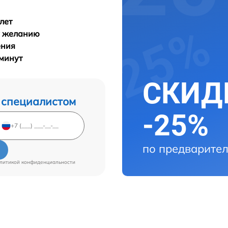
лет
у желанию
ения
 минут
СКИДК
 специалистом
-25%
по предварител
литикой конфиденциальности