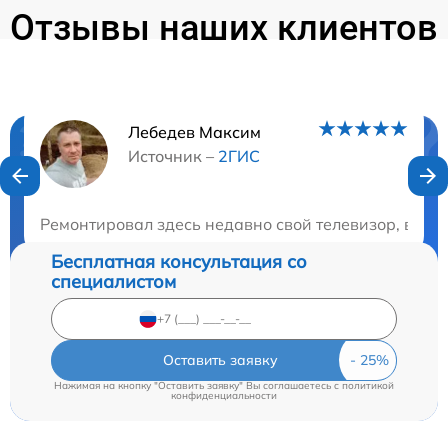
Отзывы наших клиентов
Лебедев Максим
Нужна консультация?
Источник –
2ГИС
Закажите бесплатную консультацию
Ремонтировал здесь недавно свой телевизор, все 
Бесплатная консультация со
специалистом
Оставить заявку
Нажимая на кнопку "Оставить заявку" Вы соглашаетесь c
политикой
конфиденциальности