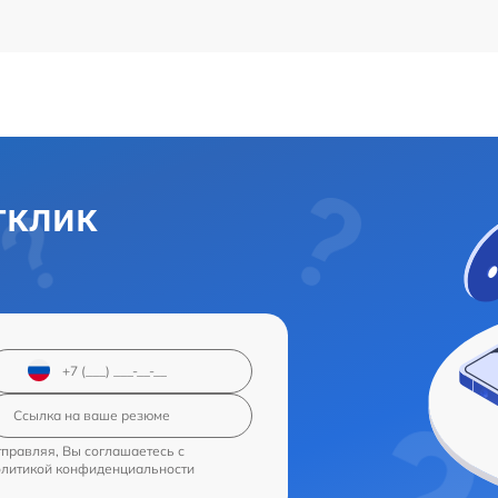
тклик
правляя, Вы соглашаетесь с
олитикой конфиденциальности