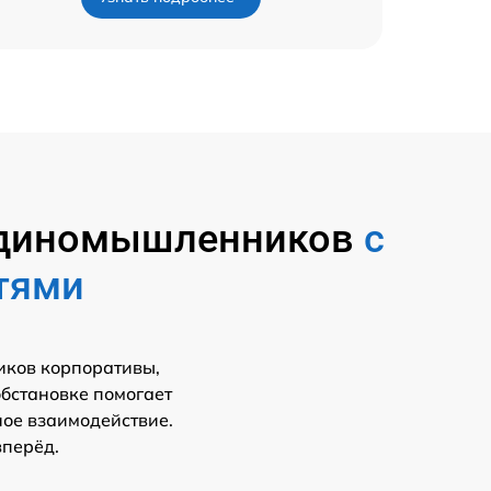
 единомышленников
с
тями
иков корпоративы,
обстановке помогает
ное взаимодействие.
вперёд.