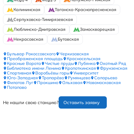
Калининская
Таганско-Краснопресненская
Серпуховско-Тимирязевская
Люблинско-Дмитровская
Замоскворецкая
Некрасовская
Бутовская
Бульвар Рокоссовского
Черкизовская
Преображенская площадь
Красносельская
Красные Ворота
Чистые пруды
Лубянка
Охотный Ряд
Библиотека имени Ленина
Кропоткинская
Фрунзенская
Спортивная
Воробьёвы горы
Университет
Юго-Западная
Тропарёво
Румянцево
Саларьево
Филатов Луг
Прокшино
Ольховая
Новомосковская
Потапово
Не нашли свою станцию?
Оставить заявку