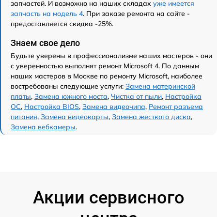
запчастей. И возможно на наших складах
уже имеется
запчасть на модель 4
. При заказе ремонта на сайте -
предоставляется скидка -25%.
Знаем свое дело
Будьте уверены в профессионализме наших мастеров - они
с уверенностью выполнят ремонт Microsoft 4. По данным
наших мастеров в Москве по ремонту Microsoft, наиболее
востребованы следующие услуги:
Замена материнской
платы
,
Замена южного моста
,
Чистка от пыли
,
Настройка
ОС
,
Настройка BIOS
,
Замена видеочипа
,
Ремонт разъема
питания
,
Замена видеокарты
,
Замена жесткого диска
,
Замена вебкамеры
.
Акции сервисного