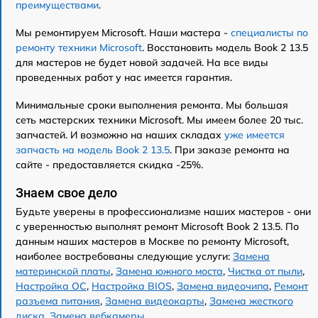
преимуществами
.
Мы ремонтируем Microsoft. Наши мастера -
специалисты по
ремонту техники Microsoft
. Восстановить модель Book 2 13.5
для мастеров не будет новой задачей. На все виды
проведенных работ у нас имеется гарантия.
Минимальные сроки выполнения ремонта. Мы большая
сеть мастерских техники Microsoft. Мы имеем более 20 тыс.
запчастей. И возможно на наших складах
уже имеется
запчасть на модель Book 2 13.5
. При заказе ремонта на
сайте - предоставляется скидка -25%.
Знаем свое дело
Будьте уверены в профессионализме наших мастеров - они
с уверенностью выполнят ремонт Microsoft Book 2 13.5. По
данным наших мастеров в Москве по ремонту Microsoft,
наиболее востребованы следующие услуги:
Замена
материнской платы
,
Замена южного моста
,
Чистка от пыли
,
Настройка ОС
,
Настройка BIOS
,
Замена видеочипа
,
Ремонт
разъема питания
,
Замена видеокарты
,
Замена жесткого
диска
,
Замена вебкамеры
.