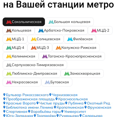
на Вашей станции метро
Сокольническая
Большая кольцевая
Кольцевая
Арбатско-Покровская
МЦД-2
МЦД-1
Солнцевская
Филёвская
МЦД-4
МЦД-3
Калужско-Рижская
Калининская
Таганско-Краснопресненская
Серпуховско-Тимирязевская
Люблинско-Дмитровская
Замоскворецкая
Некрасовская
Бутовская
Бульвар Рокоссовского
Черкизовская
Преображенская площадь
Красносельская
Красные Ворота
Чистые пруды
Лубянка
Охотный Ряд
Библиотека имени Ленина
Кропоткинская
Фрунзенская
Спортивная
Воробьёвы горы
Университет
Юго-Западная
Тропарёво
Румянцево
Саларьево