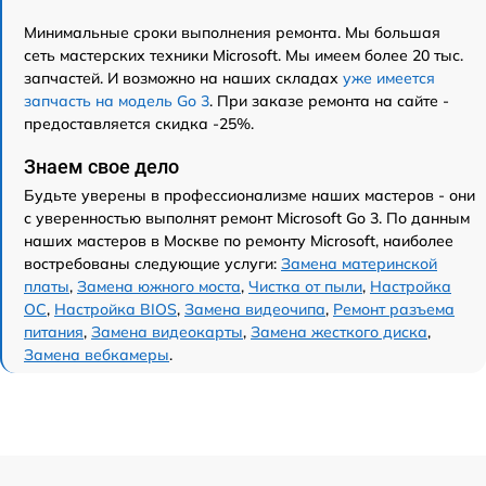
Минимальные сроки выполнения ремонта. Мы большая
сеть мастерских техники Microsoft. Мы имеем более 20 тыс.
запчастей. И возможно на наших складах
уже имеется
запчасть на модель Go 3
. При заказе ремонта на сайте -
предоставляется скидка -25%.
Знаем свое дело
Будьте уверены в профессионализме наших мастеров - они
с уверенностью выполнят ремонт Microsoft Go 3. По данным
наших мастеров в Москве по ремонту Microsoft, наиболее
востребованы следующие услуги:
Замена материнской
платы
,
Замена южного моста
,
Чистка от пыли
,
Настройка
ОС
,
Настройка BIOS
,
Замена видеочипа
,
Ремонт разъема
питания
,
Замена видеокарты
,
Замена жесткого диска
,
Замена вебкамеры
.