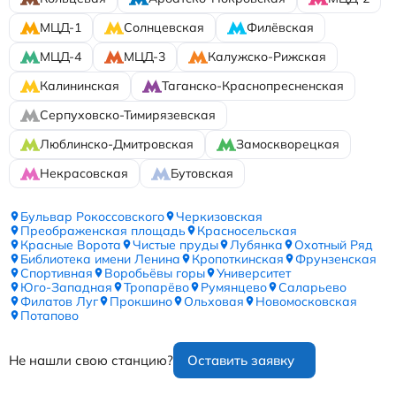
МЦД-1
Солнцевская
Филёвская
МЦД-4
МЦД-3
Калужско-Рижская
Калининская
Таганско-Краснопресненская
Серпуховско-Тимирязевская
Люблинско-Дмитровская
Замоскворецкая
Некрасовская
Бутовская
Бульвар Рокоссовского
Черкизовская
Преображенская площадь
Красносельская
Красные Ворота
Чистые пруды
Лубянка
Охотный Ряд
Библиотека имени Ленина
Кропоткинская
Фрунзенская
Спортивная
Воробьёвы горы
Университет
Юго-Западная
Тропарёво
Румянцево
Саларьево
Филатов Луг
Прокшино
Ольховая
Новомосковская
Потапово
Не нашли свою станцию?
Оставить заявку