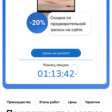
Скидка по
-20%
предварительной
записи на сайте
Цены на ремонт
Конец акции
01:13:41
Преимущества
Этапы работ
Цены
Гарантия
М