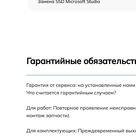
Замена SSD Microsoft Studio
Замена северного моста Microsoft Studio
Замена экрана Microsoft Studio
Замена шлейфа матрицы Microsoft Studio
Гарантийные обязательст
Замена термопасты Microsoft Studio
Гарантия от сервиса: на установленные нами
Замена системы охлаждения Microsoft Stud
Что считается гарантийным случаем?
Замена процессора Microsoft Studio
Для работ: Повторное проявление неисправн
монтаж запчасти).
Замена оперативной памяти Microsoft Studi
Для комплектующих: Преждевременный выход 