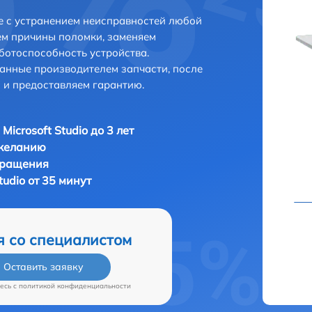
ве с устранением неисправностей любой
ем причины поломки, заменяем
ботоспособность устройства.
анные производителем запчасти, после
 и предоставляем гарантию.
Microsoft Studio до 3 лет
 желанию
бращения
tudio от 35 минут
я со специалистом
Оставить заявку
есь c
политикой конфиденциальности