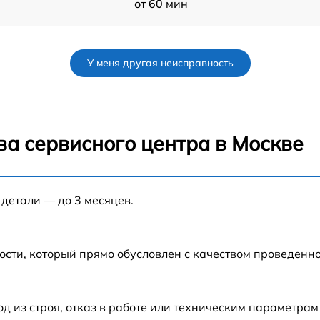
от 60 мин
от 60 мин
У меня другая неисправность
от 80 мин
от 60 мин
ва сервисного центра в Москве
от 30 мин
 детали — до 3 месяцев.
io
от 70 мин
от 120 мин
ости, который прямо обусловлен с качеством проведенн
o
от 50 мин
из строя, отказ в работе или техническим параметрам