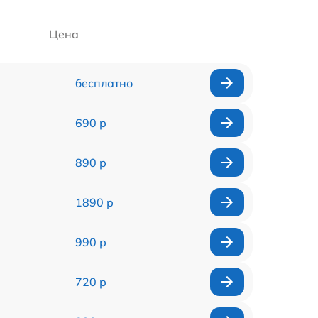
Цена
бесплатно
690 р
890 р
1890 р
990 р
720 р