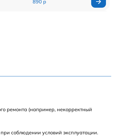
890 р
2885 р
990 р
1095 р
960 р
1360 р
1395 р
ого ремонта (например, некорректный
690 р
 при соблюдении условий эксплуатации.