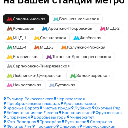
Сокольническая
Большая кольцевая
Кольцевая
Арбатско-Покровская
МЦД-2
МЦД-1
Солнцевская
Филёвская
МЦД-4
МЦД-3
Калужско-Рижская
Калининская
Таганско-Краснопресненская
Серпуховско-Тимирязевская
Люблинско-Дмитровская
Замоскворецкая
Некрасовская
Бутовская
Бульвар Рокоссовского
Черкизовская
Преображенская площадь
Красносельская
Красные Ворота
Чистые пруды
Лубянка
Охотный Ряд
Библиотека имени Ленина
Кропоткинская
Фрунзенская
Спортивная
Воробьёвы горы
Университет
Юго-Западная
Тропарёво
Румянцево
Саларьево
Филатов Луг
Прокшино
Ольховая
Новомосковская