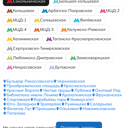
Сокольническая
Большая кольцевая
Кольцевая
Арбатско-Покровская
МЦД-2
МЦД-1
Солнцевская
Филёвская
МЦД-4
МЦД-3
Калужско-Рижская
Калининская
Таганско-Краснопресненская
Серпуховско-Тимирязевская
Люблинско-Дмитровская
Замоскворецкая
Некрасовская
Бутовская
Бульвар Рокоссовского
Черкизовская
Преображенская площадь
Красносельская
Красные Ворота
Чистые пруды
Лубянка
Охотный Ряд
Библиотека имени Ленина
Кропоткинская
Фрунзенская
Спортивная
Воробьёвы горы
Университет
Юго-Западная
Тропарёво
Румянцево
Саларьево
Филатов Луг
Прокшино
Ольховая
Новомосковская
Потапово
Не нашли свою станцию?
Оставить заявку