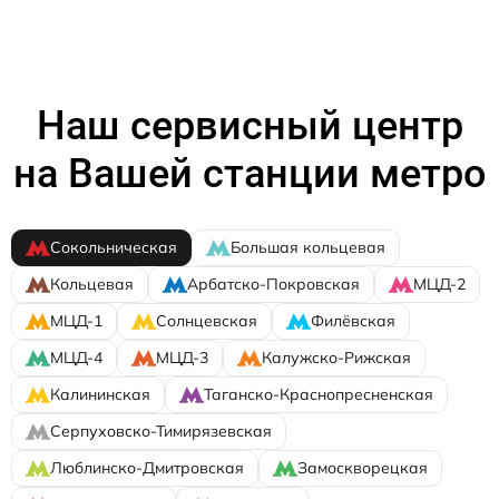
Наш сервисный центр
на Вашей станции метро
Сокольническая
Большая кольцевая
Кольцевая
Арбатско-Покровская
МЦД-2
МЦД-1
Солнцевская
Филёвская
МЦД-4
МЦД-3
Калужско-Рижская
Калининская
Таганско-Краснопресненская
Серпуховско-Тимирязевская
Люблинско-Дмитровская
Замоскворецкая