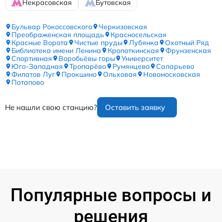
Некрасовская
Бутовская
Бульвар Рокоссовского
Черкизовская
Преображенская площадь
Красносельская
Красные Ворота
Чистые пруды
Лубянка
Охотный Ряд
Библиотека имени Ленина
Кропоткинская
Фрунзенская
Спортивная
Воробьёвы горы
Университет
Юго-Западная
Тропарёво
Румянцево
Саларьево
Филатов Луг
Прокшино
Ольховая
Новомосковская
Потапово
Не нашли свою станцию?
Оставить заявку
Популярные вопросы и
решения