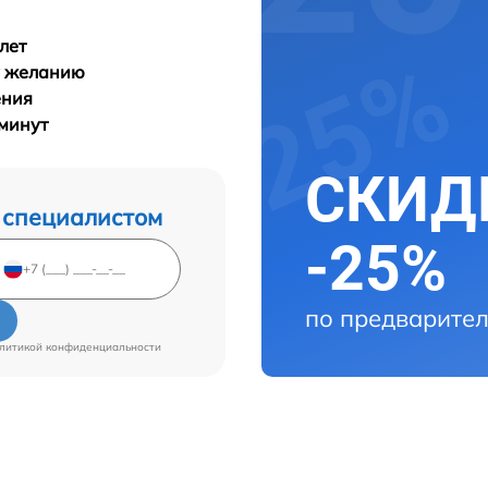
лет
у желанию
ения
 минут
СКИДК
 специалистом
-25%
по предварител
литикой конфиденциальности