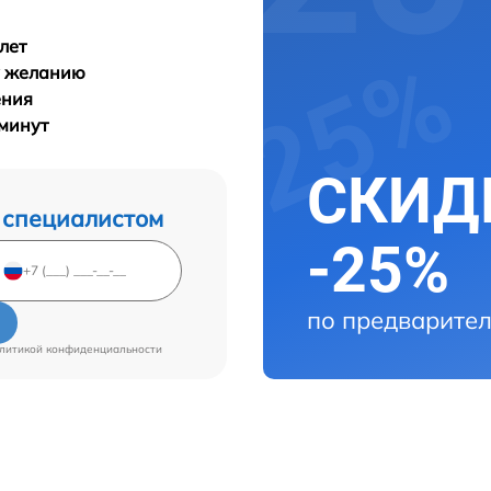
лет
у желанию
ения
 минут
СКИДК
 специалистом
-25%
по предварител
литикой конфиденциальности