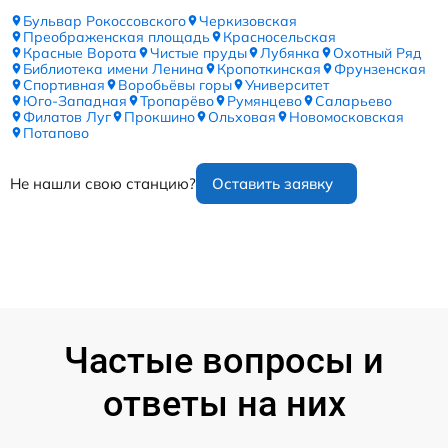
Бульвар Рокоссовского
Черкизовская
Преображенская площадь
Красносельская
Красные Ворота
Чистые пруды
Лубянка
Охотный Ряд
Библиотека имени Ленина
Кропоткинская
Фрунзенская
Спортивная
Воробьёвы горы
Университет
Юго-Западная
Тропарёво
Румянцево
Саларьево
Филатов Луг
Прокшино
Ольховая
Новомосковская
Потапово
Не нашли свою станцию?
Оставить заявку
Частые вопросы и
ответы на них