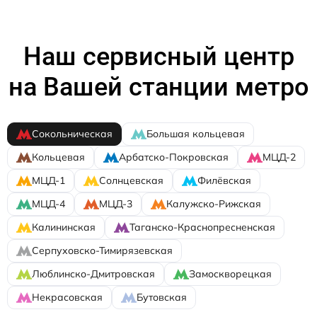
Наш сервисный центр
на Вашей станции метро
Сокольническая
Большая кольцевая
Кольцевая
Арбатско-Покровская
МЦД-2
МЦД-1
Солнцевская
Филёвская
МЦД-4
МЦД-3
Калужско-Рижская
Калининская
Таганско-Краснопресненская
Серпуховско-Тимирязевская
Люблинско-Дмитровская
Замоскворецкая
Некрасовская
Бутовская