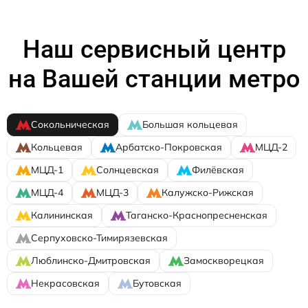
Наш сервисный центр
на Вашей станции метро
Сокольническая
Большая кольцевая
Кольцевая
Арбатско-Покровская
МЦД-2
МЦД-1
Солнцевская
Филёвская
МЦД-4
МЦД-3
Калужско-Рижская
Калининская
Таганско-Краснопресненская
Серпуховско-Тимирязевская
Люблинско-Дмитровская
Замоскворецкая
Некрасовская
Бутовская