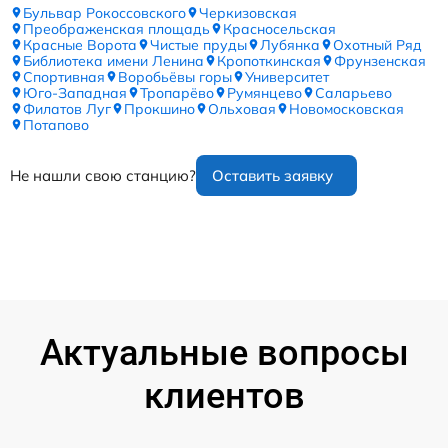
Бульвар Рокоссовского
Черкизовская
Преображенская площадь
Красносельская
Красные Ворота
Чистые пруды
Лубянка
Охотный Ряд
Библиотека имени Ленина
Кропоткинская
Фрунзенская
Спортивная
Воробьёвы горы
Университет
Юго-Западная
Тропарёво
Румянцево
Саларьево
Филатов Луг
Прокшино
Ольховая
Новомосковская
Потапово
Не нашли свою станцию?
Оставить заявку
Актуальные вопросы
клиентов