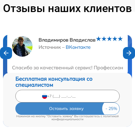
Отзывы наших клиентов
Владимиров Владислав
Нужна консультация?
Источник –
ВКонтакте
Закажите бесплатную консультацию
Спасибо за качественный сервис! Профессиональны
Бесплатная консультация со
специалистом
Оставить заявку
Нажимая на кнопку "Оставить заявку" Вы соглашаетесь c
политикой
конфиденциальности