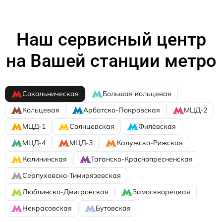
Наш сервисный центр
на Вашей станции метро
Сокольническая
Большая кольцевая
Кольцевая
Арбатско-Покровская
МЦД-2
МЦД-1
Солнцевская
Филёвская
МЦД-4
МЦД-3
Калужско-Рижская
Калининская
Таганско-Краснопресненская
Серпуховско-Тимирязевская
Люблинско-Дмитровская
Замоскворецкая
Некрасовская
Бутовская