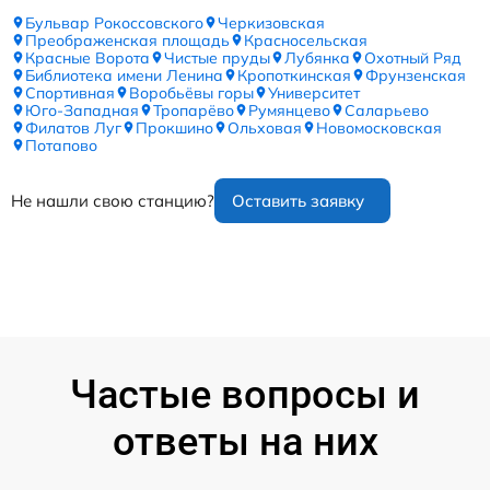
Бульвар Рокоссовского
Черкизовская
Преображенская площадь
Красносельская
Красные Ворота
Чистые пруды
Лубянка
Охотный Ряд
Библиотека имени Ленина
Кропоткинская
Фрунзенская
Спортивная
Воробьёвы горы
Университет
Юго-Западная
Тропарёво
Румянцево
Саларьево
Филатов Луг
Прокшино
Ольховая
Новомосковская
Потапово
Не нашли свою станцию?
Оставить заявку
Частые вопросы и
ответы на них