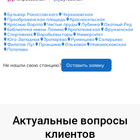
Бульвар Рокоссовского
Черкизовская
Преображенская площадь
Красносельская
Красные Ворота
Чистые пруды
Лубянка
Охотный Ряд
Библиотека имени Ленина
Кропоткинская
Фрунзенская
Спортивная
Воробьёвы горы
Университет
Юго-Западная
Тропарёво
Румянцево
Саларьево
Филатов Луг
Прокшино
Ольховая
Новомосковская
Потапово
Не нашли свою станцию?
Оставить заявку
Актуальные вопросы
клиентов