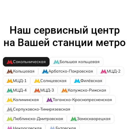
Наш сервисный центр
на Вашей станции метро
Сокольническая
Большая кольцевая
Кольцевая
Арбатско-Покровская
МЦД-2
МЦД-1
Солнцевская
Филёвская
МЦД-4
МЦД-3
Калужско-Рижская
Калининская
Таганско-Краснопресненская
Серпуховско-Тимирязевская
Люблинско-Дмитровская
Замоскворецкая
Некрасовская
Бутовская