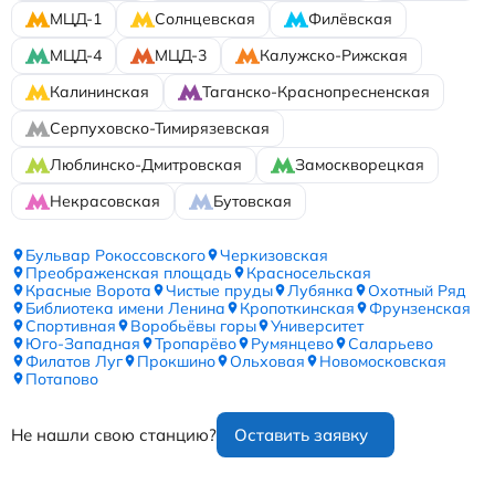
МЦД-1
Солнцевская
Филёвская
МЦД-4
МЦД-3
Калужско-Рижская
Калининская
Таганско-Краснопресненская
Серпуховско-Тимирязевская
Люблинско-Дмитровская
Замоскворецкая
Некрасовская
Бутовская
Бульвар Рокоссовского
Черкизовская
Преображенская площадь
Красносельская
Красные Ворота
Чистые пруды
Лубянка
Охотный Ряд
Библиотека имени Ленина
Кропоткинская
Фрунзенская
Спортивная
Воробьёвы горы
Университет
Юго-Западная
Тропарёво
Румянцево
Саларьево
Филатов Луг
Прокшино
Ольховая
Новомосковская
Потапово
Не нашли свою станцию?
Оставить заявку