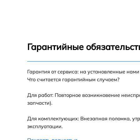
Замена северного моста Microsoft 4
Замена экрана Microsoft 4
Замена шлейфа матрицы Microsoft 4
Гарантийные обязательст
Замена термопасты Microsoft 4
Гарантия от сервиса: на установленные нами
Замена системы охлаждения Microsoft 4
Что считается гарантийным случаем?
Замена процессора Microsoft 4
Для работ: Повторное возникновение неиспр
запчасти).
Замена оперативной памяти Microsoft 4
Для комплектующих: Внезапная поломка, утр
Замена тачпада Microsoft 4
эксплуатации.
Показать полностью