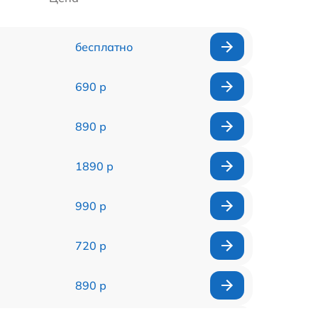
бесплатно
690 р
890 р
1890 р
990 р
720 р
890 р