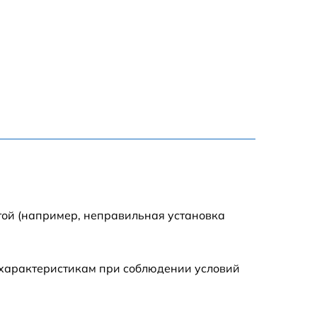
2885 р
990 р
1095 р
960 р
1360 р
1395 р
той (например, неправильная установка
690 р
 характеристикам при соблюдении условий
945 р