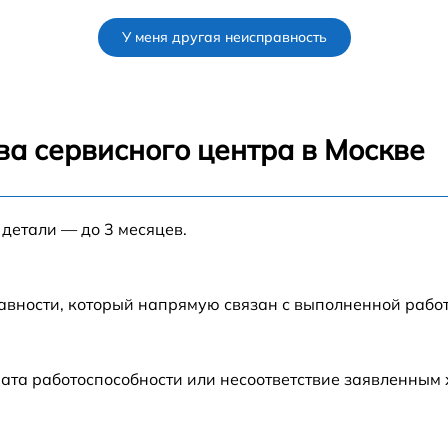
от 60 мин
У меня другая неисправность
от 80 мин
от 60 мин
ва сервисного центра в Москве
от 30 мин
 детали — до 3 месяцев.
от 70 мин
от 120 мин
авности, который напрямую связан с выполненной рабо
от 50 мин
ата работоспособности или несоответствие заявленным
от 60 мин