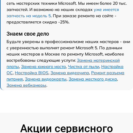
сеть мастерских техники Microsoft. Мы имеем более 20 тыс.
запчастей. И возможно на наших складах
уже имеется
запчасть на модель 5
. При заказе ремонта на сайте -
предоставляется скидка -25%.
Знаем свое дело
Будьте уверены в профессионализме наших мастеров - они
с уверенностью выполнят ремонт Microsoft 5. По данным
наших мастеров в Москве по ремонту Microsoft, наиболее
востребованы следующие услуги:
Замена материнской
платы
,
Замена южного моста
,
Чистка от пыли
,
Настройка
ОС
,
Настройка BIOS
,
Замена видеочипа
,
Ремонт разъема
питания
,
Замена видеокарты
,
Замена жесткого диска
,
Замена вебкамеры
.
Акции сервисного