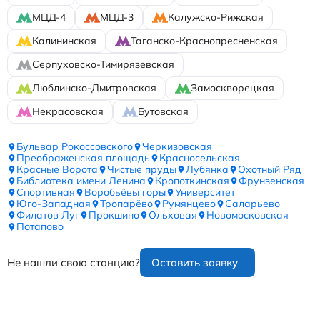
МЦД-4
МЦД-3
Калужско-Рижская
Калининская
Таганско-Краснопресненская
Серпуховско-Тимирязевская
Люблинско-Дмитровская
Замоскворецкая
Некрасовская
Бутовская
Бульвар Рокоссовского
Черкизовская
Преображенская площадь
Красносельская
Красные Ворота
Чистые пруды
Лубянка
Охотный Ряд
Библиотека имени Ленина
Кропоткинская
Фрунзенская
Спортивная
Воробьёвы горы
Университет
Юго-Западная
Тропарёво
Румянцево
Саларьево
Филатов Луг
Прокшино
Ольховая
Новомосковская
Потапово
Не нашли свою станцию?
Оставить заявку