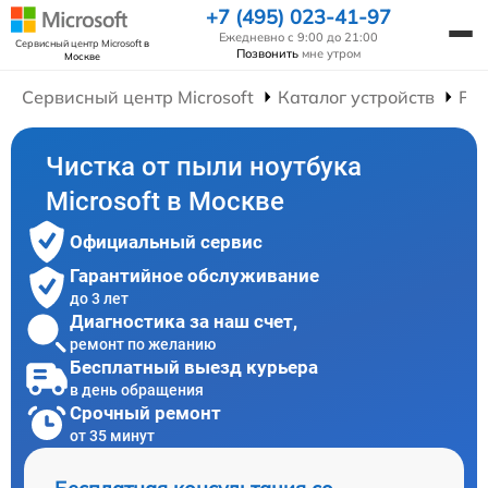
+7 (495) 023-41-97
Ежедневно с 9:00 до 21:00
Сервисный центр Microsoft
в
Позвонить
мне утром
Москве
Сервисный центр Microsoft
Каталог устройств
Рем
Чистка от пыли ноутбука
Microsoft в Москве
Официальный сервис
Гарантийное обслуживание
до 3 лет
Диагностика за наш счет,
ремонт по желанию
Бесплатный выезд курьера
в день обращения
Срочный ремонт
от 35 минут