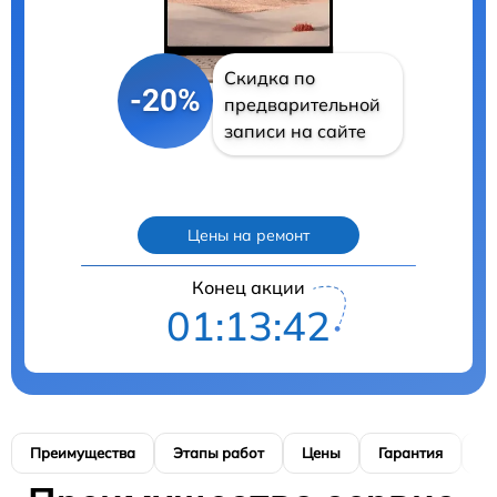
Скидка по
-20%
предварительной
записи на сайте
Цены на ремонт
Конец акции
01:13:41
Преимущества
Этапы работ
Цены
Гарантия
М