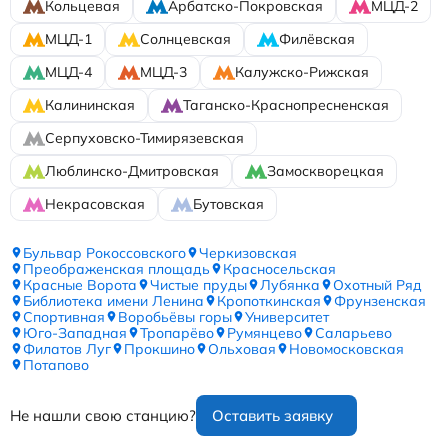
Кольцевая
Арбатско-Покровская
МЦД-2
МЦД-1
Солнцевская
Филёвская
МЦД-4
МЦД-3
Калужско-Рижская
Калининская
Таганско-Краснопресненская
Серпуховско-Тимирязевская
Люблинско-Дмитровская
Замоскворецкая
Некрасовская
Бутовская
Бульвар Рокоссовского
Черкизовская
Преображенская площадь
Красносельская
Красные Ворота
Чистые пруды
Лубянка
Охотный Ряд
Библиотека имени Ленина
Кропоткинская
Фрунзенская
Спортивная
Воробьёвы горы
Университет
Юго-Западная
Тропарёво
Румянцево
Саларьево
Филатов Луг
Прокшино
Ольховая
Новомосковская
Потапово
Не нашли свою станцию?
Оставить заявку