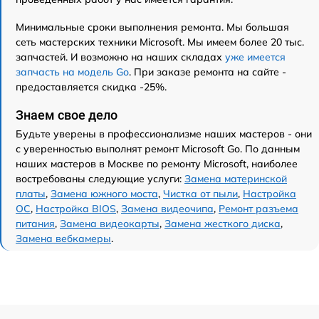
Минимальные сроки выполнения ремонта. Мы большая
сеть мастерских техники Microsoft. Мы имеем более 20 тыс.
запчастей. И возможно на наших складах
уже имеется
запчасть на модель Go
. При заказе ремонта на сайте -
предоставляется скидка -25%.
Знаем свое дело
Будьте уверены в профессионализме наших мастеров - они
с уверенностью выполнят ремонт Microsoft Go. По данным
наших мастеров в Москве по ремонту Microsoft, наиболее
востребованы следующие услуги:
Замена материнской
платы
,
Замена южного моста
,
Чистка от пыли
,
Настройка
ОС
,
Настройка BIOS
,
Замена видеочипа
,
Ремонт разъема
питания
,
Замена видеокарты
,
Замена жесткого диска
,
Замена вебкамеры
.