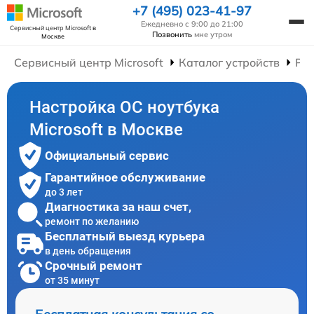
+7 (495) 023-41-97
Ежедневно с 9:00 до 21:00
Сервисный центр Microsoft
в
Позвонить
мне утром
Москве
Сервисный центр Microsoft
Каталог устройств
Рем
Настройка ОС ноутбука
Microsoft в Москве
Официальный сервис
Гарантийное обслуживание
до 3 лет
Диагностика за наш счет,
ремонт по желанию
Бесплатный выезд курьера
в день обращения
Срочный ремонт
от 35 минут