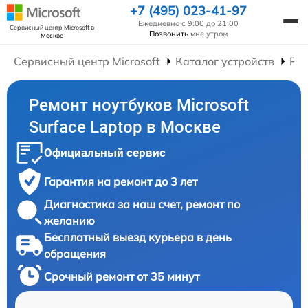
+7 (495) 023-41-97
Ежедневно с 9:00 до 21:00
Сервисный центр Microsoft
в
Позвонить
мне утром
Москве
Сервисный центр Microsoft
Каталог устройств
Рем
Ремонт ноутбуков Microsoft
Surface Laptop в Москве
Официальный сервис
Гарантия на ремонт до 3 лет
Диагностика за наш счет, ремонт по
желанию
Бесплатный выезд курьера в день
обращения
Срочный ремонт от 35 минут