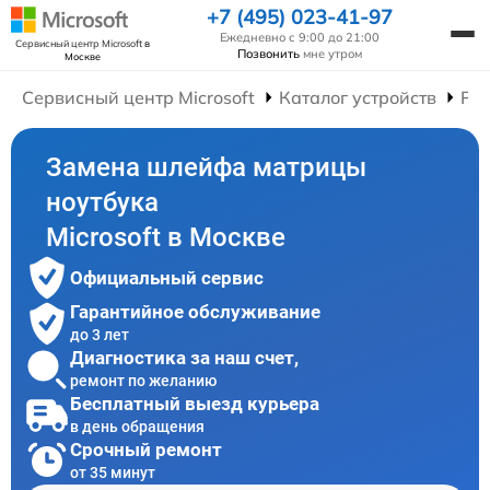
+7 (495) 023-41-97
Ежедневно с 9:00 до 21:00
Сервисный центр Microsoft
в
Позвонить
мне утром
Москве
Сервисный центр Microsoft
Каталог устройств
Рем
Замена шлейфа матрицы
ноутбука
Microsoft в Москве
Официальный сервис
Гарантийное обслуживание
до 3 лет
Диагностика за наш счет,
ремонт по желанию
Бесплатный выезд курьера
в день обращения
Срочный ремонт
от 35 минут