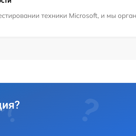
сти
тировании техники Microsoft, и мы орга
ция?