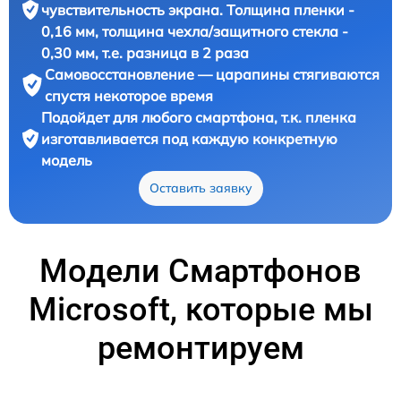
чувствительность экрана. Толщина пленки -
0,16 мм, толщина чехла/защитного стекла -
0,30 мм, т.е. разница в 2 раза
Самовосстановление — царапины стягиваются
спустя некоторое время
Подойдет для любого смартфона, т.к. пленка
изготавливается под каждую конкретную
модель
Оставить заявку
Модели Смартфонов
Microsoft, которые мы
ремонтируем