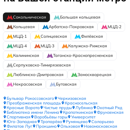
Сокольническая
Большая кольцевая
Кольцевая
Арбатско-Покровская
МЦД-2
МЦД-1
Солнцевская
Филёвская
МЦД-4
МЦД-3
Калужско-Рижская
Калининская
Таганско-Краснопресненская
Серпуховско-Тимирязевская
Люблинско-Дмитровская
Замоскворецкая
Некрасовская
Бутовская
Бульвар Рокоссовского
Черкизовская
Преображенская площадь
Красносельская
Красные Ворота
Чистые пруды
Лубянка
Охотный Ряд
Библиотека имени Ленина
Кропоткинская
Фрунзенская
Спортивная
Воробьёвы горы
Университет
Юго-Западная
Тропарёво
Румянцево
Саларьево
Филатов Луг
Прокшино
Ольховая
Новомосковская