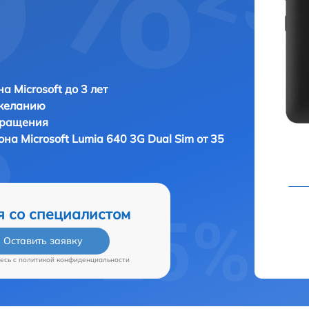
а Microsoft до 3 лет
 желанию
бращения
фона
Microsoft Lumia 640 3G Dual Sim от 35
я со специалистом
Оставить заявку
есь c
политикой конфиденциальности