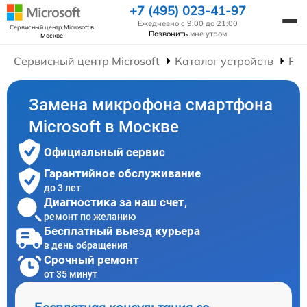
+7 (495) 023-41-97
Ежедневно с 9:00 до 21:00
Сервисный центр Microsoft
в
Позвонить
мне утром
Москве
Сервисный центр Microsoft
Каталог устройств
Ре
Замена микрофона смартфона
Microsoft в Москве
Официальный сервис
Гарантийное обслуживание
до 3 лет
Диагностика за наш счет,
ремонт по желанию
Бесплатный выезд курьера
в день обращения
Срочный ремонт
от 35 минут