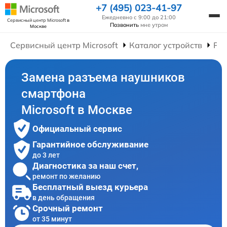
+7 (495) 023-41-97
Ежедневно с 9:00 до 21:00
Сервисный центр Microsoft
в
Позвонить
мне утром
Москве
Сервисный центр Microsoft
Каталог устройств
Ре
Замена разъема наушников
смартфона
Microsoft в Москве
Официальный сервис
Гарантийное обслуживание
до 3 лет
Диагностика за наш счет,
ремонт по желанию
Бесплатный выезд курьера
в день обращения
Срочный ремонт
от 35 минут