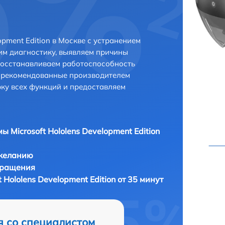
opment Edition в Москве с устранением
м диагностику, выявляем причины
восстанавливаем работоспособность
и рекомендованные производителем
рку всех функций и предоставляем
ы Microsoft Hololens Development Edition
 желанию
бращения
 Hololens Development Edition от 35 минут
я со специалистом